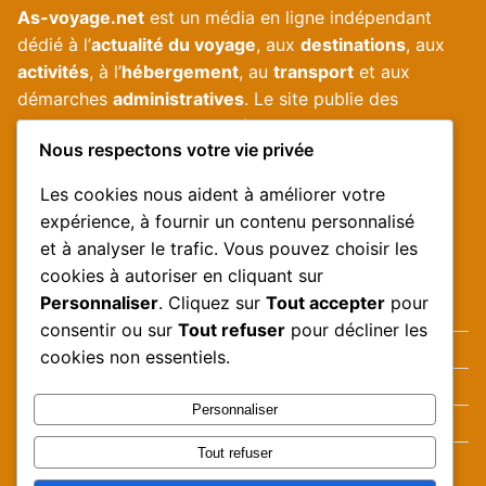
As-voyage.net
est un média en ligne indépendant
dédié à l’
actualité du voyage
, aux
destinations
, aux
activités
, à l’
hébergement
, au
transport
et aux
démarches
administratives
. Le site publie des
informations fiables, mises à jour et accessibles pour
Nous respectons votre vie privée
aider les voyageurs à préparer leurs déplacements.
Les cookies nous aident à améliorer votre
expérience, à fournir un contenu personnalisé
Informations utiles
et à analyser le trafic. Vous pouvez choisir les
cookies à autoriser en cliquant sur
Personnaliser
. Cliquez sur
Tout accepter
pour
Politique de confidentialité
consentir ou sur
Tout refuser
pour décliner les
Conditions générales d’utilisation
cookies non essentiels.
Mentions légales
Personnaliser
Nos auteurs
Tout refuser
Nous contacter