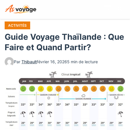
Aller
Menu
au
contenu
principal
ACTIVITÉS
Guide Voyage Thaïlande : Que
Faire et Quand Partir?
Par
Thibault
février 16, 2026
5 min de lecture