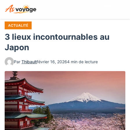
Aller
Menu
au
contenu
principal
ACTUALITÉ
3 lieux incontournables au
Japon
Par
Thibault
février 16, 2026
4 min de lecture