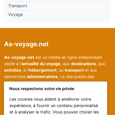
Transport
Voyage
As-voyage.
net
As-voyage.net
est un média en ligne indépendant
dédié à l’
actualité du voyage
, aux
destinations
, aux
activités
, à l’
hébergement
, au
transport
et aux
démarches
administratives
. Le site publie des
informations fiables, mises à jour et accessibles pour
Nous respectons votre vie privée
aider les voyageurs à préparer leurs déplacements.
Les cookies nous aident à améliorer votre
expérience, à fournir un contenu personnalisé
Informations utiles
et à analyser le trafic. Vous pouvez choisir les